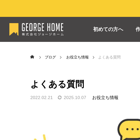
初めての方へ
ブログ
お役立ち情報
よくある質問
よくある質問
All
All
Premium
見学会
2022.02.21
2025.10.07
お役立ち情報

家電情報
2025年12月号 おすすめ家電情報
202