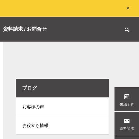
資料請求 / お問合せ
ブログ

来場予約
お客様の声
報
B様邸（Premium George）
E様邸（Prem
お役立ち情報
資料請求