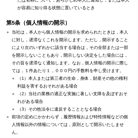
たは名称について，あらかじめ本人に通知し，または本人
が容易に知り得る状態に置いているとき
第5条（個人情報の開示）
当社は，本人から個人情報の開示を求められたときは，本人
に対し，遅滞なくこれを開示します。ただし，開示すること
により次のいずれかに該当する場合は，その全部または一部
を開示しないこともあり，開示しない決定をした場合には，
その旨を遅滞なく通知します。なお，個人情報の開示に際し
ては，１件あたり１，０００円の手数料を申し受けます。
（1）本人または第三者の生命，身体，財産その他の権利
利益を害するおそれがある場合
（2）当社の業務の適正な実施に著しい支障を及ぼすおそ
れがある場合
（3）その他法令に違反することとなる場合
前項の定めにかかわらず，履歴情報および特性情報などの個
人情報以外の情報については，原則として開示いたしませ
ん。